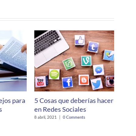
ejos para
5 Cosas que deberías hacer
Harr
s
en Redes Sociales
de c
merc
8 abril, 2021
|
0 Comments
Nico
Cór