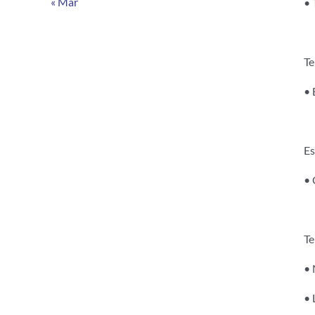
« Mar
• 
Te
• 
Es
• 
Te
• 
• 