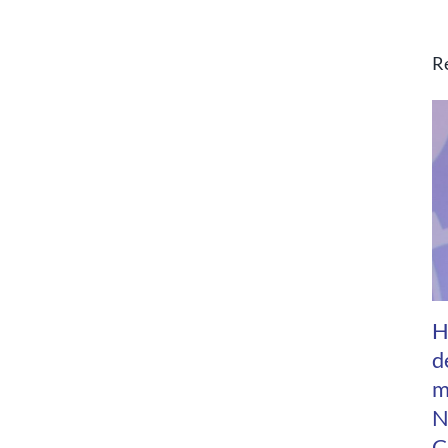
R
H
d
m
N
C