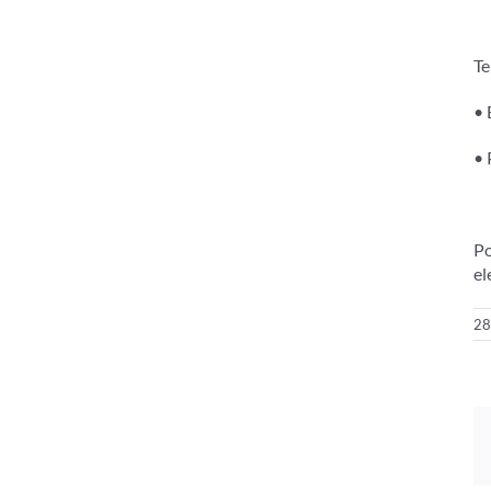
Te
• 
• 
Po
el
28