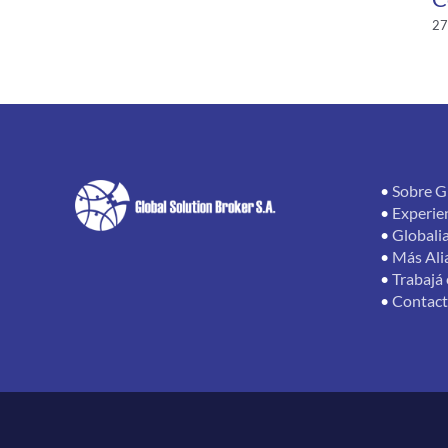
27
•
Sobre G
•
Experie
•
Globali
•
Más Ali
•
Trabajá
•
Contac