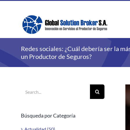
Skip
to
content
Redes sociales: ¿Cuál debería ser la m
un Productor de Seguros?
Search
V
for:
La
Im
Búsqueda por Categoría
Actualidad (50)