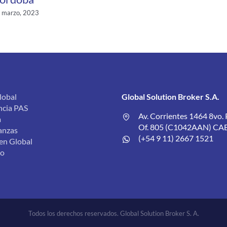
 marzo, 2023
lobal
Global Solution Broker S.A.
ncia PAS
Av. Corrientes 1464 8vo. 
a
Of. 805 (C1042AAN) CA
anzas
(+54 9 11) 2667 1521
 en Global
to
Todos los derechos reservados. Global Solution Broker S. A.