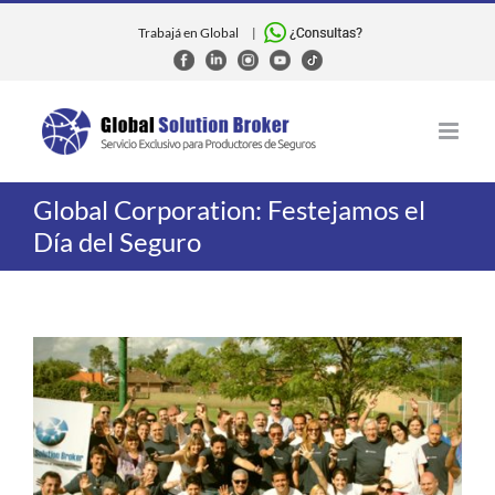
Skip
to
Trabajá en Global
|
content
Global Corporation: Festejamos el
Día del Seguro
View
Larger
Image