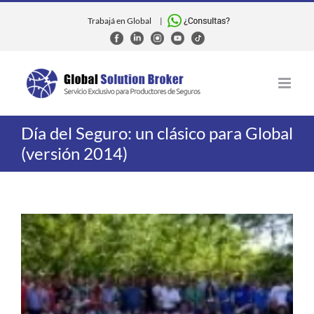
Skip
to
Trabajá en Global
|
content
Día del Seguro: un clásico para Global
(versión 2014)
View
Larger
Image