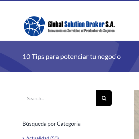
Skip
to
content
10 Tips para potenciar tu negocio
Search
V
for:
La
Im
Búsqueda por Categoría
Actualidad (50)