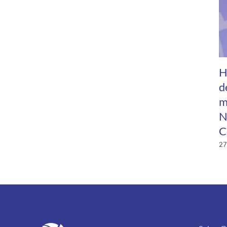
H
d
m
N
C
27