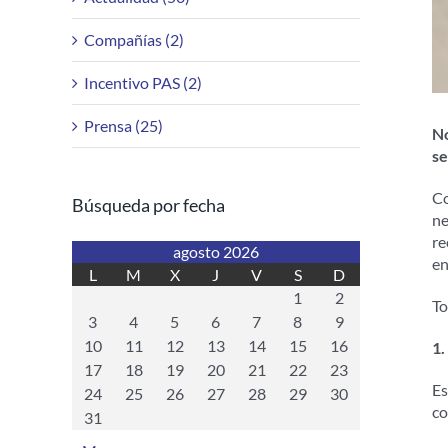
Compañías (2)
Incentivo PAS (2)
Prensa (25)
No
se
Co
Búsqueda por fecha
ne
re
agosto 2026
en
L
M
X
J
V
S
D
1
2
To
3
4
5
6
7
8
9
10
11
12
13
14
15
16
1.
17
18
19
20
21
22
23
Es
24
25
26
27
28
29
30
co
31