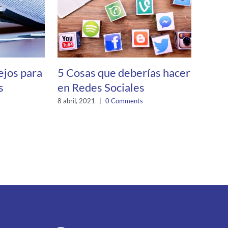
ejos para
5 Cosas que deberías hacer
Harr
s
en Redes Sociales
de c
merc
8 abril, 2021
|
0 Comments
Nico
Cór
27 marz