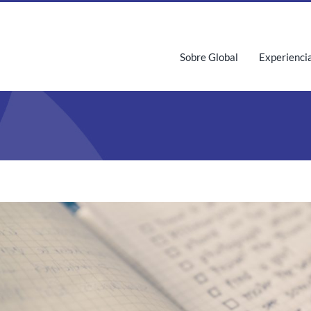
Sobre Global
Experienci
iew
rger
age