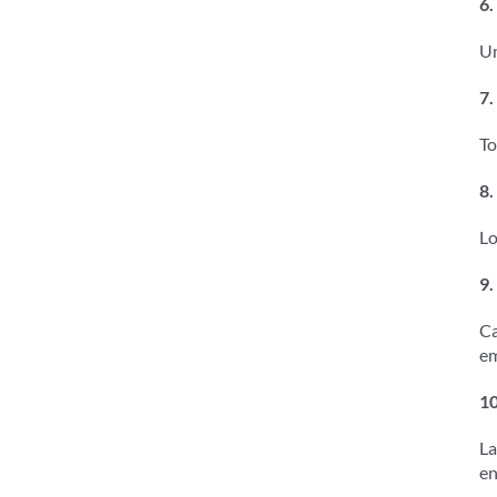
6.
Un
7.
To
8.
Lo
9.
Ca
em
10
La
en