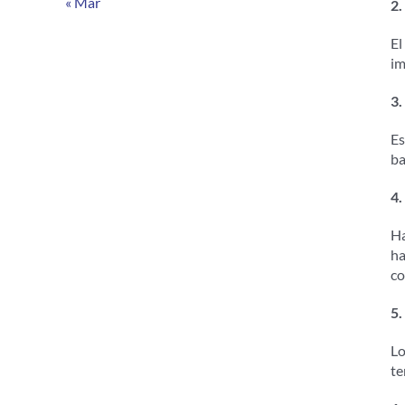
« Mar
2.
El
im
3.
Es
ba
4.
Ha
ha
co
5.
Lo
te