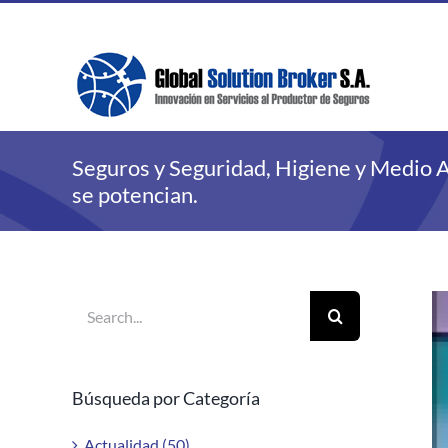
Skip
to
content
Seguros y Seguridad, Higiene y Medio 
se potencian.
Search
V
for:
La
Im
Búsqueda por Categoría
Actualidad (50)