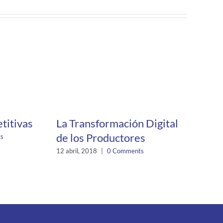
titivas
La Transformación Digital
Los 
de los Productores
refl
s
afron
12 abril, 2018
|
0 Comments
25 sept