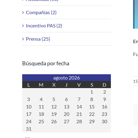
Compañías (2)
Incentivo PAS (2)
Prensa (25)
En
Fu
Búsqueda por fecha
agosto 2026
15
L
M
X
J
V
S
D
1
2
3
4
5
6
7
8
9
10
11
12
13
14
15
16
17
18
19
20
21
22
23
24
25
26
27
28
29
30
31