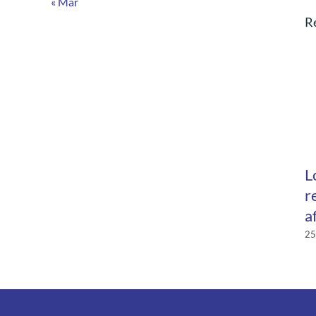
« Mar
R
L
r
a
25