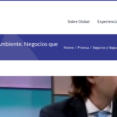
Sobre Global
Experienci
Ambiente. Negocios que
Home
Prensa
Seguros y Segu
iew
rger
age