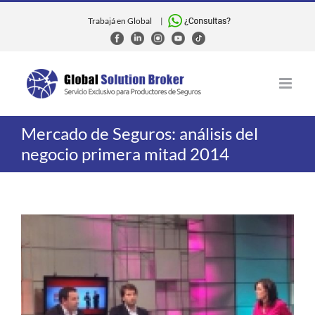
Skip
to
Trabajá en Global
|
content
Mercado de Seguros: análisis del
negocio primera mitad 2014
View
Larger
Image