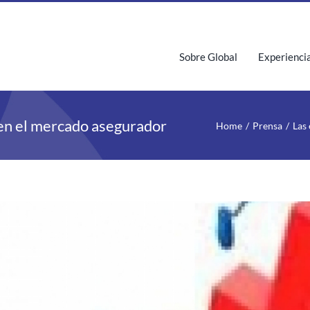
Sobre Global
Experienci
 en el mercado asegurador
Home
Prensa
Las
iew
rger
age