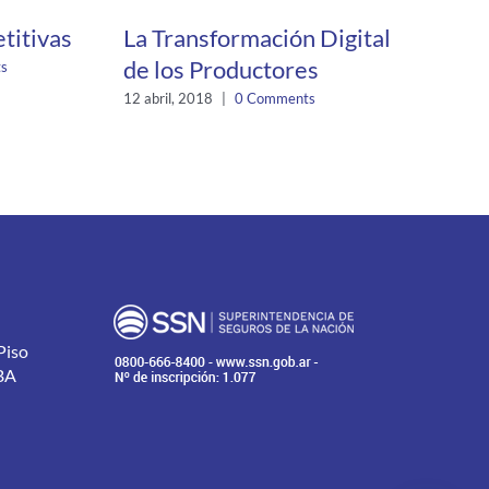
titivas
La Transformación Digital
Los 
de los Productores
refl
s
afron
12 abril, 2018
|
0 Comments
25 sept
Piso
BA