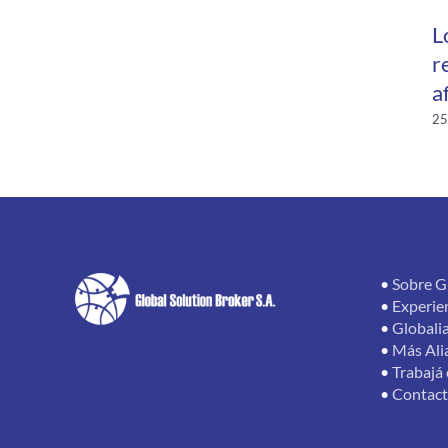
L
r
a
25
•
Sobre G
•
Experie
•
Globali
•
Más Ali
•
Trabajá
•
Contac