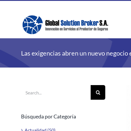
Skip
to
content
Las exigencias abren un nuevo negocio
Search
V
for:
La
Im
Búsqueda por Categoría
Actualidad (50)