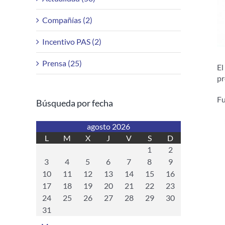
Compañías (2)
Incentivo PAS (2)
Prensa (25)
El
pr
Fu
Búsqueda por fecha
agosto 2026
L
M
X
J
V
S
D
1
2
3
4
5
6
7
8
9
10
11
12
13
14
15
16
17
18
19
20
21
22
23
24
25
26
27
28
29
30
31