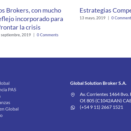
os Brokers, con mucho
Estrategias Compe
eflejo incorporado para
13 mayo, 2019
|
0 Comment
frontar la crisis
 septiembre, 2019
|
0 Comments
lobal
Global Solution Broker S.A.
ncia PAS
Av. Corrientes 1464 8vo. 
a
Of. 805 (C1042AAN) CA
anzas
(+54 9 11) 2667 1521
 en Global
to