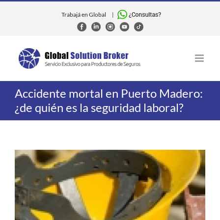
Skip
to
Trabajá en Global
|
content
Accidente mortal en Puerto Madero:
¿de quién es la seguridad laboral?
View
Larger
Image