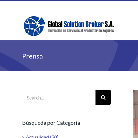
Skip
to
content
Prensa
Search
for:
Búsqueda por Categoría
Actualidad (50)