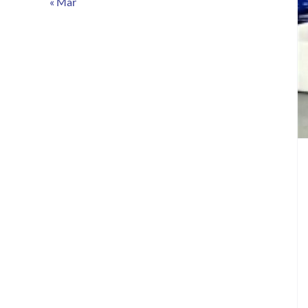
« Mar