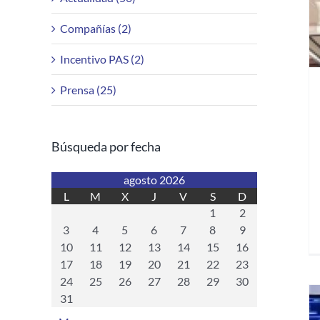
Compañías (2)
Incentivo PAS (2)
Prensa (25)
Búsqueda por fecha
agosto 2026
L
M
X
J
V
S
D
1
2
3
4
5
6
7
8
9
10
11
12
13
14
15
16
17
18
19
20
21
22
23
24
25
26
27
28
29
30
31