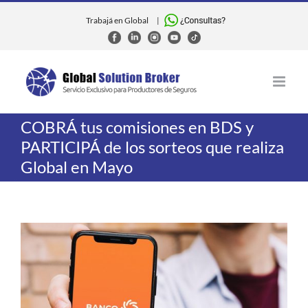
Skip
to
Trabajá en Global
|
content
COBRÁ tus comisiones en BDS y
PARTICIPÁ de los sorteos que realiza
Global en Mayo
View
Larger
Image