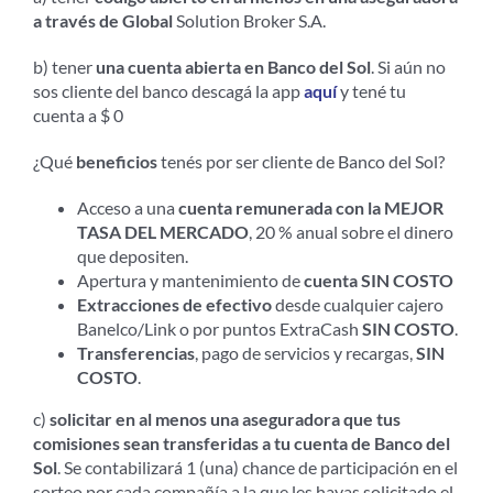
a través de Global
Solution Broker S.A.
b) tener
una cuenta abierta en Banco del Sol
. Si aún no
sos cliente del banco descagá la app
aquí
y tené tu
cuenta a $ 0
¿Qué
beneficios
tenés por ser cliente de Banco del Sol?
Acceso a una
cuenta remunerada con la MEJOR
TASA DEL MERCADO
, 20 % anual sobre el dinero
que depositen.
Apertura y mantenimiento de
cuenta SIN COSTO
Extracciones de efectivo
desde cualquier cajero
Banelco/Link o por puntos ExtraCash
SIN COSTO
.
Transferencias
, pago de servicios y recargas,
SIN
COSTO
.
c)
solicitar en al menos una aseguradora que tus
comisiones sean transferidas a tu cuenta de Banco del
Sol
. Se contabilizará 1 (una) chance de participación en el
sorteo por cada compañía a la que les hayas solicitado el