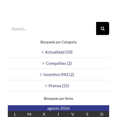
Search
for:
Búsqueda por Categoría
Actualidad (50)
Compañías (2)
Incentivo PAS (2)
Prensa (25)
Búsqueda por fecha
agosto 2026
L
M
X
J
V
S
D